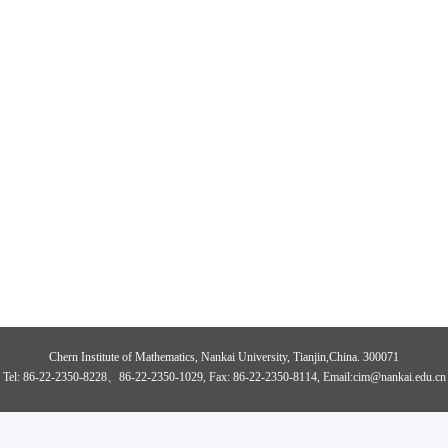
Chern Institute of Mathematics, Nankai University, Tianjin,China. 300071
Tel: 86-22-2350-8228、86-22-2350-1029, Fax: 86-22-2350-8114, Email:cim@nankai.edu.cn