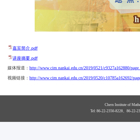
嘉宾简介.pdf
讲座摘要.pdf
媒体报道：
http://www.cim.nankai.edu.cn/2019/0521/c9327a162880/page
视频链接：
http://www.cim.nankai.edu.cn/2019/0520/c10785a162692/pag
Chern Institute of Math
Tel: 86-22-2350-8228、86-22-23