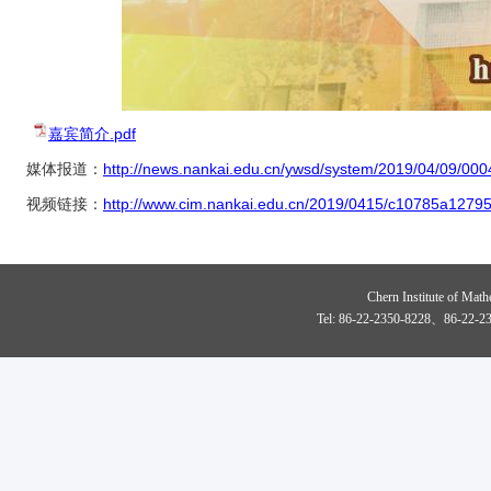
嘉宾简介.pdf
媒体报道：
http://news.nankai.edu.cn/ywsd/system/2019/04/09/00
视频链接：
http://www.cim.nankai.edu.cn/2019/0415/c10785a1279
Chern Institute of Math
Tel: 86-22-2350-8228、86-22-23