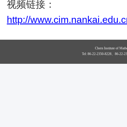
视频链接：
http://www.cim.nankai.edu
Chern Institute of Math
Tel: 86-22-2350-8228、86-22-23