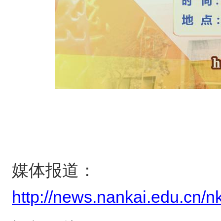
媒体报道：
http://news.nankai.edu.cn/