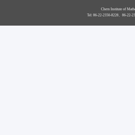
Chern Institute of Math
Tel: 86-22-2350-8228、86-22-23