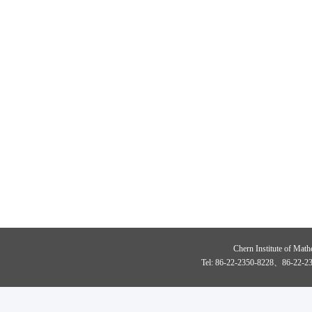
Chern Institute of Math
Tel: 86-22-2350-8228、86-22-23