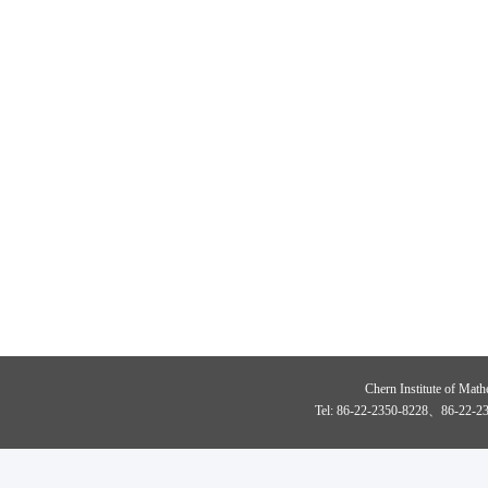
Chern Institute of Math
Tel: 86-22-2350-8228、86-22-23