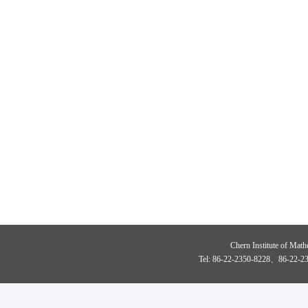
Chern Institute of Math
Tel: 86-22-2350-8228、86-22-23